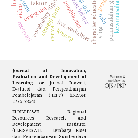
motivasi belajar
permasalahan guru
vocabulary digital
character education
kewirausahaan
sistem
peran
pembiasaan
faktor
video
orang tua
strategi guru
nabi
liveworksheet
motivasi
canva
vlog
konsep
Journal of Innovation,
Evaluation and Development of
Learning or
Jurnal Inovasi,
Evaluasi dan Pengembangan
Pembelajaran (JIEPP) (E-ISSN:
2775-7854)
ELRISPESWIL - Regional
Resources Research and
Development Institute.
(ELRISPESWIL - Lembaga Riset
dan Pengembangan Sumberdaya