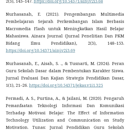
2(3), 143–147.
https://doi.org/10.54371/ainj.v2i3.68
Nurhasanah, E. (2021). Pengembangan Multimedia
Pembelajaran Sejarah Perkembangan Islam Berbasis
Macromedia Flash untuk Meningkatkan Hasil Belajar
Mahasiswa. Ainara Journal (Jurnal Penelitian Dan PKM
Bidang Ilmu Pendidikan), 2(3), 148–153.
https://doi.org/10.54371/ainj.v2i3.69
Nurhasanah, E., Aisah, S. ., & Yusnarti, M. (2024). Peran
Guru Sekolah Dasar dalam Pembentukan Karakter Siswa.
Jurnal Evaluasi Dan Kajian Strategis Pendidikan Dasar,
1(1), 21–26.
https://doi.org/10.54371/jekas.v1i1.325
Permadi, A. S., Purtina, A., & Jailani, M. (2020). Pengaruh
Pemanfaatan Teknologi Informasi Dan Komunikasi
Terhadap Motivasi Belajar: The Effect of Information
Technology Utilization and Communication on Study
Motivation. Tunas: Jurnal Pendidikan Guru Sekolah