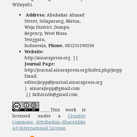
Wilayah).
Address:
Abubakar Ahmad
Street, Selaparang, Matua,
Woja District, Dompu
Regency, West Nusa
Tenggara,
Indonesia,
Phone.
085253190336
Website:
http://ainarapress.org ||
Journal Page:
http://journal.ainarapress.org/index.php/jiepp
Email:
editorjiepp@journal.ainarapress.org
| ainarajiepp@gmail.com
|| fathir.ntb@gmail.com
This work is
licensed under a
Creative
Commons Attribution-ShareAlike
4.0 International License.