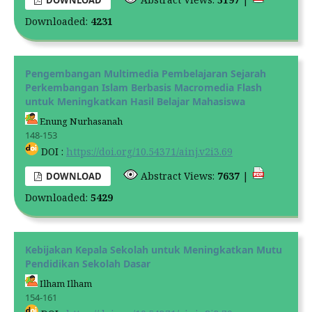
DOWNLOAD
Downloaded:
4231
Pengembangan Multimedia Pembelajaran Sejarah
Perkembangan Islam Berbasis Macromedia Flash
untuk Meningkatkan Hasil Belajar Mahasiswa
Enung Nurhasanah
148-153
DOI :
https://doi.org/10.54371/ainj.v2i3.69
Abstract Views:
7637
|
DOWNLOAD
Downloaded:
5429
Kebijakan Kepala Sekolah untuk Meningkatkan Mutu
Pendidikan Sekolah Dasar
Ilham Ilham
154-161