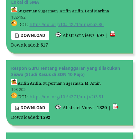
Lokal di SMA
Sugerman Sugerman, Arifin Arifin, Leni Marlina
182-192
DOI :
https://doi.org/10.54371/ainj.v2i3.80
Abstract Views:
697
|
DOWNLOAD
Downloaded:
617
Respon Guru Tentang Pelanggaran yang dilakukan
Siswa (Studi Kasus di SDN 10 Pajo)
Arifin Arifin, Sugerman Sugerman, M. Amin
193-205
DOI :
https://doi.org/10.54371/ainj.v2i3.81
Abstract Views:
1820
|
DOWNLOAD
Downloaded:
1592