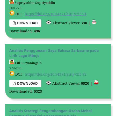
Supriyaddin Supriyaddin
268-273
DOI :
https://doi.org/10.54371/ainj.v2i3.91
Abstract Views:
538
|
DOWNLOAD
Downloaded:
496
Analisis Penggunaan Gaya Bahasa Sarkasme pada
Lirik Lagu Mbojo
Lili Suryaningsih
274-280
DOI :
https://doi.org/10.54371/ainj.v2i3.92
Abstract Views:
6920
|
DOWNLOAD
Downloaded:
6325
Analisis Strategi Pengembangan Usaha Mebel
Samawa di Kandai 2 Kecamatan Woja