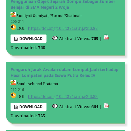
Penggunaan Objek Sejarah Dompu Sebagai Sumber
Belajar di SMA Negeri 2 Woja
Sumiyati Sumiyati, Husnul Khatimah
206-211
DOI :
https://doi.org/10.54371/ainj.v2i3.82
Abstract Views:
765
|
DOWNLOAD
Downloaded:
768
Pengaruh Jarak Awalan dalam Lompat Jauh terhadap
Hasil Lompatan pada Siswa Putra Kelas IV
Sandi Achmad Pratama
212-216
DOI :
https://doi.org/10.54371/ainj.v2i3.83
Abstract Views:
664
|
DOWNLOAD
Downloaded:
725