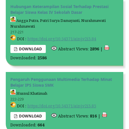
Hubungan Keterampilan Sosial Terhadap Prestasi
Belajar Siswa Kelas IV Sekolah Dasar
Angga Putra, Putri Surya Damayanti, Nurahmawati
Nurahmawati
217-221
DOI :
https://doi.org/10.54371/ainj.v2i3.84
Abstract Views:
2896
|
DOWNLOAD
Downloaded:
2586
Pengaruh Penggunaan Multimedia Terhadap Minat
Belajar IPS Siswa SMK
Husnul Khatimah
222-229
DOI :
https://doi.org/10.54371/ainj.v2i3.85
Abstract Views:
816
|
DOWNLOAD
Downloaded:
664