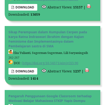
Abstract Views:
15157
|
DOWNLOAD
Downloaded:
13059
Sikap Perempuan dalam Kumpulan Cerpen pada
karya Ratna Indraswari Ibrahim dengan Kajian
Feminisme dan Implementasinya dalam
Pembelajaran sastra di SMA
Eka Yulianti, Sugerman Sugerman, Lili Suryaningsih
262-267
DOI :
https://doi.org/10.54371/ainj.v2i3.90
Abstract Views:
1237
|
DOWNLOAD
Downloaded:
1414
Pengaruh Penggunaan Google Classroom terhadap
Motivasi Belajar Mahasiswa STKIP Yapis Dompu