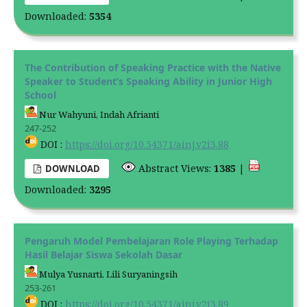
Downloaded:
5354
The Contribution of Speaking Practice with the Native
Speaker to Student’s Speaking Ability in Junior High
School
Nur Wahyuni, Indah Afrianti
247-252
DOI :
https://doi.org/10.54371/ainj.v2i3.88
Abstract Views:
1385
|
DOWNLOAD
Downloaded:
3295
Pengaruh Model Pembelajaran Role Playing Terhadap
Hasil Belajar Siswa Sekolah Dasar
Mulya Yusnarti, Lili Suryaningsih
253-261
DOI :
https://doi.org/10.54371/ainj.v2i3.89