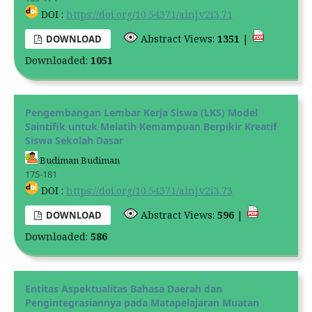
DOI :
https://doi.org/10.54371/ainj.v2i3.71
Abstract Views:
1351
|
DOWNLOAD
Downloaded:
1051
Pengembangan Lembar Kerja Siswa (LKS) Model
Saintifik untuk Melatih Kemampuan Berpikir Kreatif
Siswa Sekolah Dasar
Budiman Budiman
175-181
DOI :
https://doi.org/10.54371/ainj.v2i3.73
Abstract Views:
596
|
DOWNLOAD
Downloaded:
586
Entitas Aspektualitas Bahasa Daerah dan
Pengintegrasiannya pada Matapelajaran Muatan