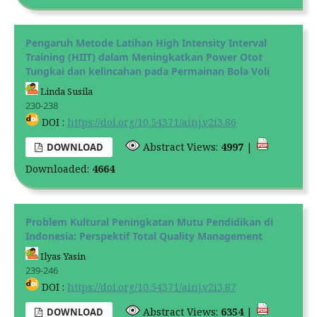
Pengaruh Metode Latihan High Intensity Interval
Training (HIIT) dalam Meningkatkan Power Otot
Tungkai dan kelincahan pada Permainan Bola Voli
Linda Susila
230-238
DOI :
https://doi.org/10.54371/ainj.v2i3.86
Abstract Views:
4997
|
DOWNLOAD
Downloaded:
4664
Problem Kultural Peningkatan Mutu Pendidikan di
Indonesia: Perspektif Total Quality Management
Ilyas Yasin
239-246
DOI :
https://doi.org/10.54371/ainj.v2i3.87
Abstract Views:
6354
|
DOWNLOAD