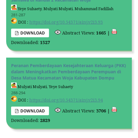
Yeye Suhaety, Mulyati Mulyati, Muhammad Fadillah
281-287
DOI :
https://doi.org/10.54371/ainj.v2i3.93
Abstract Views:
1665
|
DOWNLOAD
Downloaded:
1527
Peranan Pemberdayaan Kesejahteraan Keluarga (PKK)
dalam Meningkatkan Pemberdayaan Perempuan di
Desa Matua Kecamatan Woja Kabupaten Dompu
Mulyati Mulyati, Yeye Suhaety
288-294
DOI :
https://doi.org/10.54371/ainj.v2i3.94
Abstract Views:
3706
|
DOWNLOAD
Downloaded:
2829