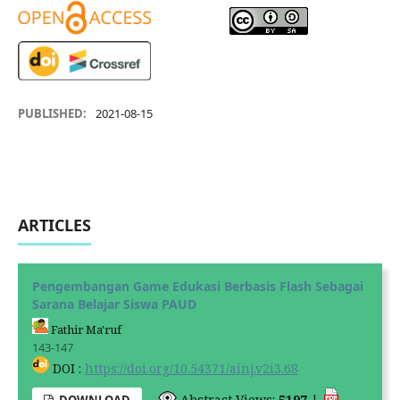
PUBLISHED:
2021-08-15
ARTICLES
Pengembangan Game Edukasi Berbasis Flash Sebagai
Sarana Belajar Siswa PAUD
Fathir Ma'ruf
143-147
DOI :
https://doi.org/10.54371/ainj.v2i3.68
Abstract Views:
5197
|