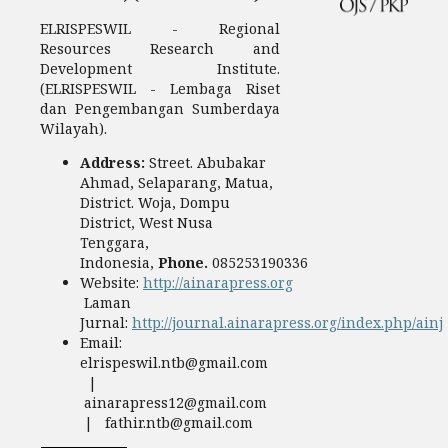
ELRISPESWIL - Regional
Resources Research and
Development Institute.
(ELRISPESWIL - Lembaga Riset
dan Pengembangan Sumberdaya
Wilayah).
Address:
Street. Abubakar
Ahmad, Selaparang, Matua,
District. Woja, Dompu
District, West Nusa
Tenggara,
Indonesia,
Phone.
085253190336
Website:
http://ainarapress.org
Laman
Jurnal:
http://journal.ainarapress.org/index.php/ainj
Email:
elrispeswil.ntb@gmail.com
|
ainarapress12@gmail.com
| fathir.ntb@gmail.com