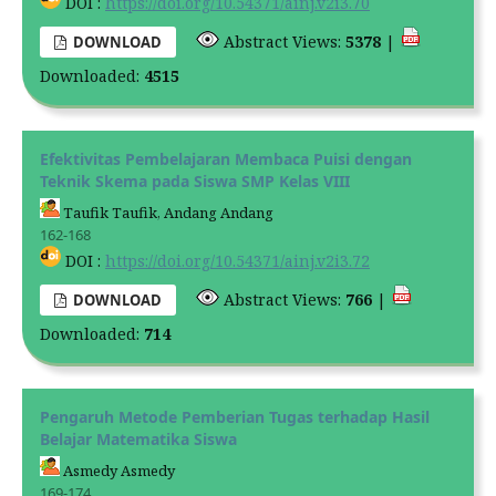
DOI :
https://doi.org/10.54371/ainj.v2i3.70
Abstract Views:
5378
|
DOWNLOAD
Downloaded:
4515
Efektivitas Pembelajaran Membaca Puisi dengan
Teknik Skema pada Siswa SMP Kelas VIII
Taufik Taufik, Andang Andang
162-168
DOI :
https://doi.org/10.54371/ainj.v2i3.72
Abstract Views:
766
|
DOWNLOAD
Downloaded:
714
Pengaruh Metode Pemberian Tugas terhadap Hasil
Belajar Matematika Siswa
Asmedy Asmedy
169-174