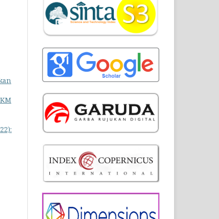
kan
 PKM
22):