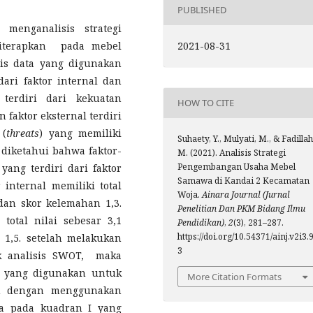
PUBLISHED
menganalisis strategi
iterapkan pada mebel
2021-08-31
is data yang digunakan
ari faktor internal dan
 terdiri dari kekuatan
HOW TO CITE
n faktor eksternal terdiri
 (
threats
) yang memiliki
Suhaety, Y., Mulyati, M., & Fadillah
n diketahui bahwa faktor-
M. (2021). Analisis Strategi
Pengembangan Usaha Mebel
ng terdiri dari faktor
Samawa di Kandai 2 Kecamatan
 internal memiliki total
Woja.
Ainara Journal (Jurnal
dan skor kelemahan 1,3.
Penelitian Dan PKM Bidang Ilmu
total nilai sebesar 3,1
Pendidikan)
,
2
(3), 281–287.
https://doi.org/10.54371/ainj.v2i3.
1,5. setelah melakukan
3
k analisis SWOT, maka
gi yang digunakan untuk
More Citation Formats
u dengan menggunakan
ada pada kuadran I yang