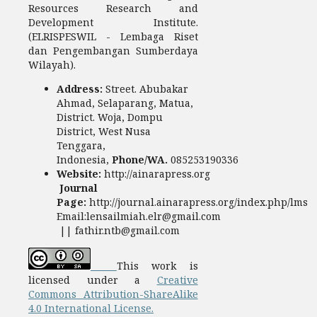
Resources Research and
Development Institute.
(ELRISPESWIL - Lembaga Riset
dan Pengembangan Sumberdaya
Wilayah).
Address:
Street. Abubakar
Ahmad, Selaparang, Matua,
District. Woja, Dompu
District, West Nusa
Tenggara,
Indonesia,
Phone/WA.
085253190336
Website:
http://ainarapress.org
Journal
Page:
http://journal.ainarapress.org/index.php/lms
Email:lensailmiah.elr@gmail.com
|| fathir.ntb@gmail.com
This work is
licensed under a
Creative
Commons Attribution-ShareAlike
4.0 International License.