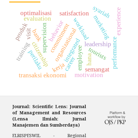
syariah
experience
optimalisasi
satisfaction
marketing
evaluation
workload
behavior
produk
commitment
supervision
organizational
visit
bank
performance
integrated
citizenship
leadership
training
employee
tourists
perilaku
hana
career
kerja
semangat
motivation
transaksi ekonomi
Journal: Scientific Lens: Journal
of Management and Resources
(Lensa Ilmiah: Jurnal
Manajemen dan Sumberdaya)
ELRISPESWIL - Regional