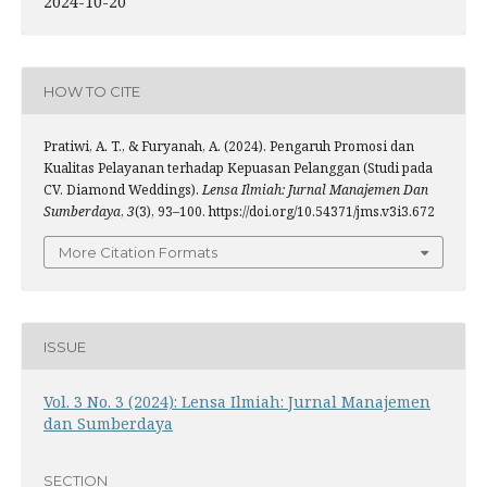
2024-10-20
HOW TO CITE
Pratiwi, A. T., & Furyanah, A. (2024). Pengaruh Promosi dan
Kualitas Pelayanan terhadap Kepuasan Pelanggan (Studi pada
CV. Diamond Weddings).
Lensa Ilmiah: Jurnal Manajemen Dan
Sumberdaya
,
3
(3), 93–100. https://doi.org/10.54371/jms.v3i3.672
More Citation Formats
ISSUE
Vol. 3 No. 3 (2024): Lensa Ilmiah: Jurnal Manajemen
dan Sumberdaya
SECTION