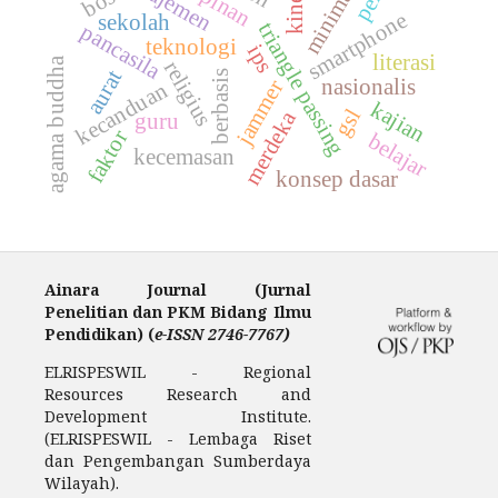
minimalisir
kinerja
bos
smartphone
sekolah
triangle passing
pancasila
teknologi
ips
literasi
agama buddha
religius
aurat
berbasis
nasionalis
jammer
kecanduan
kajian
gsl
merdeka
guru
faktor
belajar
kecemasan
konsep dasar
Ainara Journal (Jurnal
Penelitian dan PKM Bidang Ilmu
Pendidikan) (
e-ISSN 2746-7767)
ELRISPESWIL - Regional
Resources Research and
Development Institute.
(ELRISPESWIL - Lembaga Riset
dan Pengembangan Sumberdaya
Wilayah).