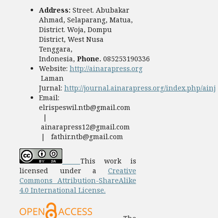
Address:
Street. Abubakar
Ahmad, Selaparang, Matua,
District. Woja, Dompu
District, West Nusa
Tenggara,
Indonesia,
Phone.
085253190336
Website:
http://ainarapress.org
Laman
Jurnal:
http://journal.ainarapress.org/index.php/ainj
Email:
elrispeswil.ntb@gmail.com
|
ainarapress12@gmail.com
| fathir.ntb@gmail.com
This work is
licensed under a
Creative
Commons Attribution-ShareAlike
4.0 International License.