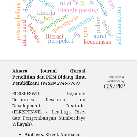
teknologi
religius
nilai
prestasi belajar
self instruction
triangle passing
kinerja
pelajar
smartphone
perempuan
minimalisir
bos
pohon
belajar
guru paud
berbasis
guru
ips
aurat
literasi
perspektif
kecemasan
Ainara Journal (Jurnal
Penelitian dan PKM Bidang Ilmu
Pendidikan) (
e-ISSN 2746-7767)
ELRISPESWIL - Regional
Resources Research and
Development Institute.
(ELRISPESWIL - Lembaga Riset
dan Pengembangan Sumberdaya
Wilayah).
Address:
Street. Abubakar