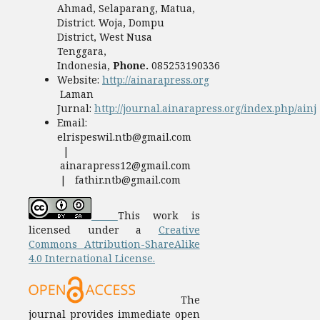
Ahmad, Selaparang, Matua,
District. Woja, Dompu
District, West Nusa
Tenggara,
Indonesia,
Phone.
085253190336
Website:
http://ainarapress.org
Laman
Jurnal:
http://journal.ainarapress.org/index.php/ainj
Email:
elrispeswil.ntb@gmail.com
|
ainarapress12@gmail.com
| fathir.ntb@gmail.com
This work is
licensed under a
Creative
Commons Attribution-ShareAlike
4.0 International License.
The
journal provides immediate open