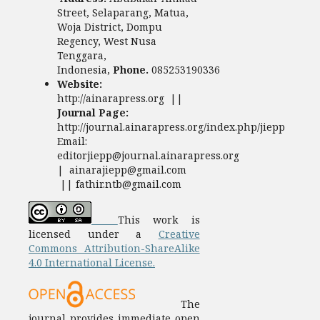
Street, Selaparang, Matua,
Woja District, Dompu
Regency, West Nusa
Tenggara,
Indonesia,
Phone.
085253190336
Website:
http://ainarapress.org ||
Journal Page:
http://journal.ainarapress.org/index.php/jiepp
Email:
editorjiepp@journal.ainarapress.org
| ainarajiepp@gmail.com
|| fathir.ntb@gmail.com
This work is
licensed under a
Creative
Commons Attribution-ShareAlike
4.0 International License.
The
journal provides immediate open