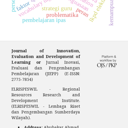
lkpd elektronik
vocabulary digital
penguasaan
kemampuan
faktor
strategi guru
peran
problematika
pembelajaran ipas
Journal of Innovation,
Evaluation and Development of
Learning or
Jurnal Inovasi,
Evaluasi dan Pengembangan
Pembelajaran (JIEPP) (E-ISSN:
2775-7854)
ELRISPESWIL - Regional
Resources Research and
Development Institute.
(ELRISPESWIL - Lembaga Riset
dan Pengembangan Sumberdaya
Wilayah).
Address:
Abubakar Ahmad