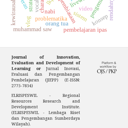
pengembangan
kewirausahaan
rendahnya
peran
pembiasaan
video
nabi
sistem
konsep
problematika
vlog
orang tua
muhammad saw
pembelajaran ipas
Journal of Innovation,
Evaluation and Development of
Learning or
Jurnal Inovasi,
Evaluasi dan Pengembangan
Pembelajaran (JIEPP) (E-ISSN:
2775-7854)
ELRISPESWIL - Regional
Resources Research and
Development Institute.
(ELRISPESWIL - Lembaga Riset
dan Pengembangan Sumberdaya
Wilayah).