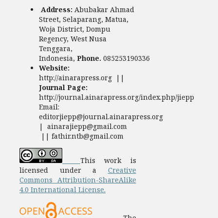
Address:
Abubakar Ahmad
Street, Selaparang, Matua,
Woja District, Dompu
Regency, West Nusa
Tenggara,
Indonesia,
Phone.
085253190336
Website:
http://ainarapress.org ||
Journal Page:
http://journal.ainarapress.org/index.php/jiepp
Email:
editorjiepp@journal.ainarapress.org
| ainarajiepp@gmail.com
|| fathir.ntb@gmail.com
This work is
licensed under a
Creative
Commons Attribution-ShareAlike
4.0 International License.
The