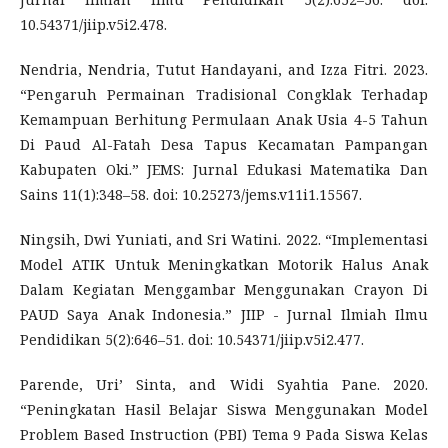
10.54371/jiip.v5i2.478.
Nendria, Nendria, Tutut Handayani, and Izza Fitri. 2023.
“Pengaruh Permainan Tradisional Congklak Terhadap
Kemampuan Berhitung Permulaan Anak Usia 4-5 Tahun
Di Paud Al-Fatah Desa Tapus Kecamatan Pampangan
Kabupaten Oki.” JEMS: Jurnal Edukasi Matematika Dan
Sains 11(1):348–58. doi: 10.25273/jems.v11i1.15567.
Ningsih, Dwi Yuniati, and Sri Watini. 2022. “Implementasi
Model ATIK Untuk Meningkatkan Motorik Halus Anak
Dalam Kegiatan Menggambar Menggunakan Crayon Di
PAUD Saya Anak Indonesia.” JIIP - Jurnal Ilmiah Ilmu
Pendidikan 5(2):646–51. doi: 10.54371/jiip.v5i2.477.
Parende, Uri’ Sinta, and Widi Syahtia Pane. 2020.
“Peningkatan Hasil Belajar Siswa Menggunakan Model
Problem Based Instruction (PBI) Tema 9 Pada Siswa Kelas