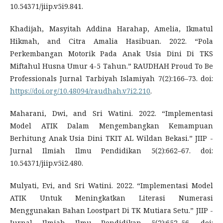
10.54371/jiip.v5i9.841.
Khadijah, Masyitah Addina Harahap, Amelia, Ikmatul
Hikmah, and Citra Amalia Hasibuan. 2022. “Pola
Perkembangan Motorik Pada Anak Usia Dini Di TKS
Miftahul Husna Umur 4-5 Tahun.” RAUDHAH Proud To Be
Professionals Jurnal Tarbiyah Islamiyah 7(2):166–73. doi:
https://doi.org/10.48094/raudhah.v7i2.210
.
Maharani, Dwi, and Sri Watini. 2022. “Implementasi
Model ATIK Dalam Mengembangkan Kemampuan
Berhitung Anak Usia Dini TKIT AL Wildan Bekasi.” JIIP -
Jurnal Ilmiah Ilmu Pendidikan 5(2):662–67. doi:
10.54371/jiip.v5i2.480.
Mulyati, Evi, and Sri Watini. 2022. “Implementasi Model
ATIK Untuk Meningkatkan Literasi Numerasi
Menggunakan Bahan Loostpart Di TK Mutiara Setu.” JIIP -
Jurnal Ilmiah Ilmu Pendidikan 5(2):652–56. doi: