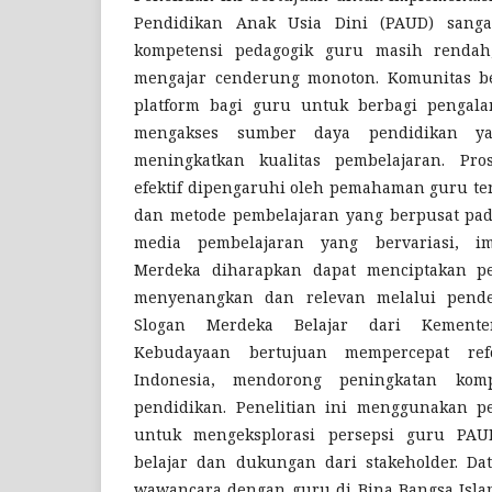
Pendidikan Anak Usia Dini (PAUD) sanga
kompetensi pedagogik guru masih rendah
mengajar cenderung monoton. Komunitas bel
platform bagi guru untuk berbagi pengala
mengakses sumber daya pendidikan ya
meningkatkan kualitas pembelajaran. Pro
efektif dipengaruhi oleh pemahaman guru ten
dan metode pembelajaran yang berpusat pad
media pembelajaran yang bervariasi, i
Merdeka diharapkan dapat menciptakan pe
menyenangkan dan relevan melalui pendek
Slogan Merdeka Belajar dari Kemente
Kebudayaan bertujuan mempercepat ref
Indonesia, mendorong peningkatan kom
pendidikan. Penelitian ini menggunakan p
untuk mengeksplorasi persepsi guru PA
belajar dan dukungan dari stakeholder. Da
wawancara dengan guru di Bina Bangsa Isla