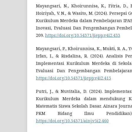
Mayangsari, N., Khoirunnisa, K., Fitria, D., F
Hoiriyah, V. N., & Wasito, M. (2024). Perseps
Kurikulum Merdeka dalam Pembelajaran IPAS d
Inovasi, Evaluasi Dan Pengembangan Pembelaj
209.
https://doi.org/10.54371/jiepp.v4i2.433
Mayangsari, P., Khoirunnisa, K., Mukti, R. A., Yu
Irfan, I., & Risdalina, R. (2024). Analisis
Implementasi Kurikulum Merdeka di Sekolah
Evaluasi Dan Pengembangan Pembelajaran (
https://doi.org/10.54371/jiepp.v4i2.415
Putri, J., & Nuvitalia, D. (2024). Implement
Kurikulum Merdeka dalam mendukung K
Matematis Siswa Sekolah Dasar. Ainara Journa
PKM Bidang Ilmu Pendidikan),
https://doi.org/10.54371/ainj.v5i2.460