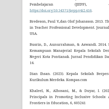
Pembelajaran (JIEPP), 4
https://doi.org/10.54371/jiepp.v4i2.416
.
Bredeson, Paul V.,dan Olof Johansson. 2013. Th
in Teacher Professional Development. Journal
USA.
Busrin, D., Aunurrahman, & Aswandi. 2014.
Kemampuan Manajerial Kepala Sekolah De
Negeri Kota Pontianak. Jurnal Pendidikan Da
14.
Dian Ihsan. (2023). Kepala Sekolah Berpe
Kurikulum Merdeka. Kompas.com
Khaleel, N., Alhosani, M., & Duyar, I. (20
Principals in Promoting Inclusive Schools: 
Frontiers in Education, 6, 603241