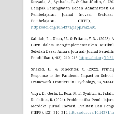
Rosyada, A., Syahada, P., & Chanifudin, C. (
Dampak Peningkatan Beban Administrasi Gur
Pembelajaran. Jurnal Inovasi, Evalu
Pembelajaran (JIEPP), 4
https://doi.org/10.54371/jiepp.v4i2.491
Sabilah, I. ., Umar, U., & Erliana, Y. D. . (2023)
Guru dalam Mengimplementasikan Kurikul
Sekolah Dasar. Ainara Journal (Jurnal Peneli
Pendidikan), 4(3), 210–215.
https://doi.org/10.5
Shaked, H., & Schechter, C. (2022). Princ
Response to the Pandemic Impact on School 
Framework. Frontiers in Psychology, 13, 94344
Viqri, D., Gesta, L., Rozi, M. F., Syafitri, A., Fal
Risdalina, R. (2024). Problematika Pembelaja
Merdeka. Jurnal Inovasi, Evaluasi Dan Pen
(JIEPP), 4(2), 310–315.
https://doi.org/10.54371/j