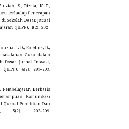
auziah, S., Rizkia, N. P.,
i Guru terhadap Penerapan
i Sekolah Dasar. Jurnal
aran (JIEPP), 4(2), 202–
nizha, T. D., Enjelina, D.,
 Permasalahan Guru dalam
 Dasar. Jurnal Inovasi,
JIEPP), 4(2), 285–293.
asi Pembelajaran Berbasis
emampuan Komunikasi
l (Jurnal Penelitian Dan
 5(2), 202–209.