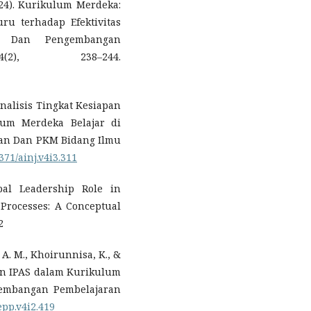
2024). Kurikulum Merdeka:
u terhadap Efektivitas
asi Dan Pengembangan
(2), 238–244.
. Analisis Tingkat Kesiapan
um Merdeka Belajar di
tian Dan PKM Bidang Ilmu
4371/ainj.v4i3.311
ipal Leadership Role in
Processes: A Conceptual
2
ah, A. M., Khoirunnisa, K., &
ran IPAS dalam Kurikulum
gembangan Pembelajaran
iepp.v4i2.419