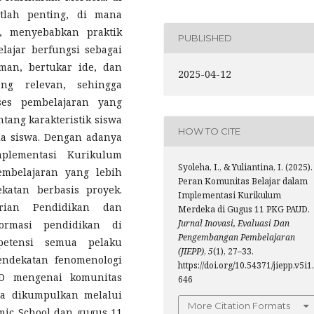
tlah penting, di mana
, menyebabkan praktik
PUBLISHED
ajar berfungsi sebagai
man, bertukar ide, dan
2025-04-12
ng relevan, sehingga
ses pembelajaran yang
tang karakteristik siswa
HOW TO CITE
a siswa. Dengan adanya
mplementasi Kurikulum
Syoleha, I., & Yuliantina, I. (2025).
mbelajaran yang lebih
Peran Komunitas Belajar dalam
atan berbasis proyek.
Implementasi Kurikulum
rian Pendidikan dan
Merdeka di Gugus 11 PKG PAUD.
Jurnal Inovasi, Evaluasi Dan
ormasi pendidikan di
Pengembangan Pembelajaran
petensi semua pelaku
(JIEPP)
,
5
(1), 27–33.
endekatan fenomenologi
https://doi.org/10.54371/jiepp.v5i1.
UD mengenai komunitas
646
ta dikumpulkan melalui
More Citation Formats
mic School dan gugus 11