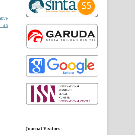
ative
 4.0
Journal Visitors: