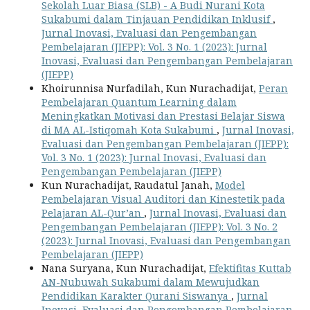
Sekolah Luar Biasa (SLB) - A Budi Nurani Kota
Sukabumi dalam Tinjauan Pendidikan Inklusif
,
Jurnal Inovasi, Evaluasi dan Pengembangan
Pembelajaran (JIEPP): Vol. 3 No. 1 (2023): Jurnal
Inovasi, Evaluasi dan Pengembangan Pembelajaran
(JIEPP)
Khoirunnisa Nurfadilah, Kun Nurachadijat,
Peran
Pembelajaran Quantum Learning dalam
Meningkatkan Motivasi dan Prestasi Belajar Siswa
di MA AL-Istiqomah Kota Sukabumi
,
Jurnal Inovasi,
Evaluasi dan Pengembangan Pembelajaran (JIEPP):
Vol. 3 No. 1 (2023): Jurnal Inovasi, Evaluasi dan
Pengembangan Pembelajaran (JIEPP)
Kun Nurachadijat, Raudatul Janah,
Model
Pembelajaran Visual Auditori dan Kinestetik pada
Pelajaran AL-Qur’an
,
Jurnal Inovasi, Evaluasi dan
Pengembangan Pembelajaran (JIEPP): Vol. 3 No. 2
(2023): Jurnal Inovasi, Evaluasi dan Pengembangan
Pembelajaran (JIEPP)
Nana Suryana, Kun Nurachadijat,
Efektifitas Kuttab
AN-Nubuwah Sukabumi dalam Mewujudkan
Pendidikan Karakter Qurani Siswanya
,
Jurnal
Inovasi, Evaluasi dan Pengembangan Pembelajaran