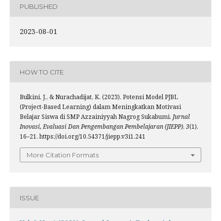
PUBLISHED
2023-08-01
HOW TO CITE
Bulkini, J., & Nurachadijat, K. (2023). Potensi Model PJBL
(Project-Based Learning) dalam Meningkatkan Motivasi
Belajar Siswa di SMP Azzainiyyah Nagrog Sukabumi.
Jurnal
Inovasi, Evaluasi Dan Pengembangan Pembelajaran (JIEPP)
,
3
(1),
16–21. https://doi.org/10.54371/jiepp.v3i1.241
More Citation Formats
ISSUE