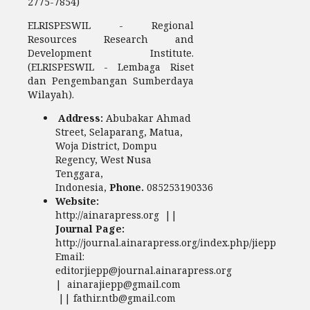
2775-7854)
ELRISPESWIL - Regional
Resources Research and
Development Institute.
(ELRISPESWIL - Lembaga Riset
dan Pengembangan Sumberdaya
Wilayah).
Address:
Abubakar Ahmad
Street, Selaparang, Matua,
Woja District, Dompu
Regency, West Nusa
Tenggara,
Indonesia,
Phone.
085253190336
Website:
http://ainarapress.org ||
Journal Page:
http://journal.ainarapress.org/index.php/jiepp
Email:
editorjiepp@journal.ainarapress.org
| ainarajiepp@gmail.com
|| fathir.ntb@gmail.com