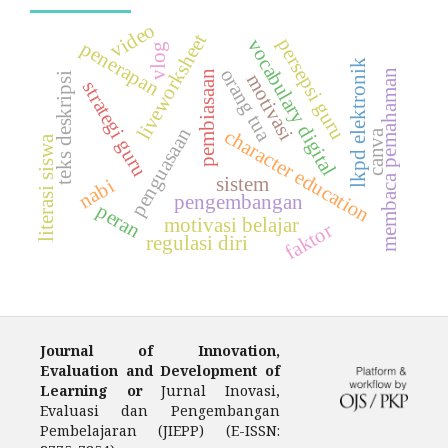
video
liveworksheet
persepsi guru
vocabulary digital
penerapan
vlog
lkpd elektronik
orang tua
membaca pemahaman
pembiasaan
teks deskripsi
motivasi
strategi guru
penguasaan
character education
canva
literasi siswa
sistem
nabi
pengembangan
peran
motivasi belajar
faktor
regulasi diri
Journal of Innovation,
Evaluation and Development of
Learning or
Jurnal Inovasi,
Evaluasi dan Pengembangan
Pembelajaran (JIEPP) (E-ISSN: