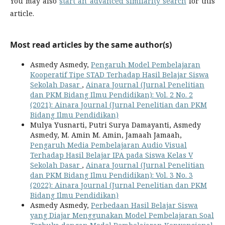
You may also
start an advanced similarity search
for this
article.
Most read articles by the same author(s)
Asmedy Asmedy,
Pengaruh Model Pembelajaran
Kooperatif Tipe STAD Terhadap Hasil Belajar Siswa
Sekolah Dasar
,
Ainara Journal (Jurnal Penelitian
dan PKM Bidang Ilmu Pendidikan): Vol. 2 No. 2
(2021): Ainara Journal (Jurnal Penelitian dan PKM
Bidang Ilmu Pendidikan)
Mulya Yusnarti, Putri Surya Damayanti, Asmedy
Asmedy, M. Amin M. Amin, Jamaah Jamaah,
Pengaruh Media Pembelajaran Audio Visual
Terhadap Hasil Belajar IPA pada Siswa Kelas V
Sekolah Dasar
,
Ainara Journal (Jurnal Penelitian
dan PKM Bidang Ilmu Pendidikan): Vol. 3 No. 3
(2022): Ainara Journal (Jurnal Penelitian dan PKM
Bidang Ilmu Pendidikan)
Asmedy Asmedy,
Perbedaan Hasil Belajar Siswa
yang Diajar Menggunakan Model Pembelajaran Soal