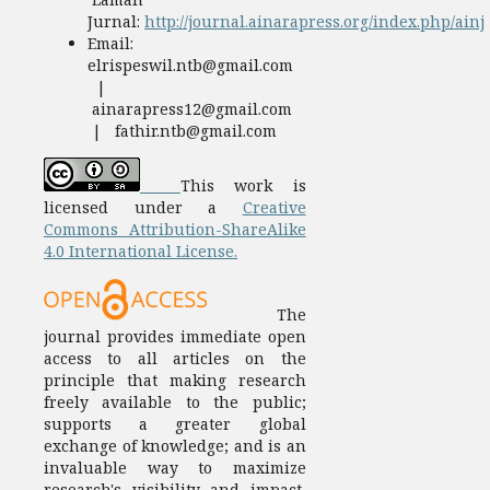
Jurnal:
http://journal.ainarapress.org/index.php/ainj
Email:
elrispeswil.ntb@gmail.com
|
ainarapress12@gmail.com
| fathir.ntb@gmail.com
This work is
licensed under a
Creative
Commons Attribution-ShareAlike
4.0 International License.
The
journal provides immediate open
access to all articles on the
principle that making research
freely available to the public;
supports a greater global
exchange of knowledge; and is an
invaluable way to maximize
research's visibility and impact,