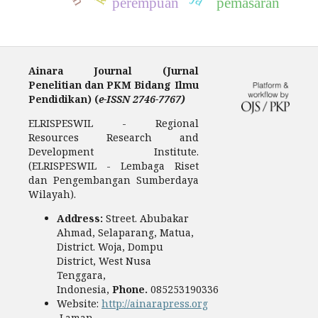
perempuan
pemasaran
Ainara Journal (Jurnal
Penelitian dan PKM Bidang Ilmu
Pendidikan) (
e-ISSN 2746-7767)
ELRISPESWIL - Regional
Resources Research and
Development Institute.
(ELRISPESWIL - Lembaga Riset
dan Pengembangan Sumberdaya
Wilayah).
Address:
Street. Abubakar
Ahmad, Selaparang, Matua,
District. Woja, Dompu
District, West Nusa
Tenggara,
Indonesia,
Phone.
085253190336
Website:
http://ainarapress.org
Laman