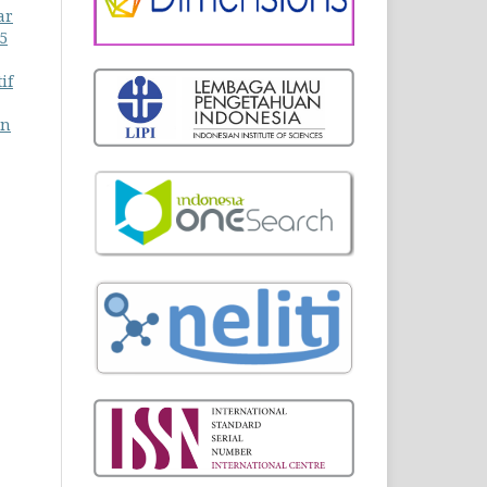
ar
5
if
an