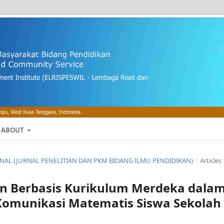
ABOUT
OURNAL (JURNAL PENELITIAN DAN PKM BIDANG ILMU PENDIDIKAN)
/
Articles
n Berbasis Kurikulum Merdeka dala
munikasi Matematis Siswa Sekolah