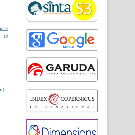
ative
 4.0
n):