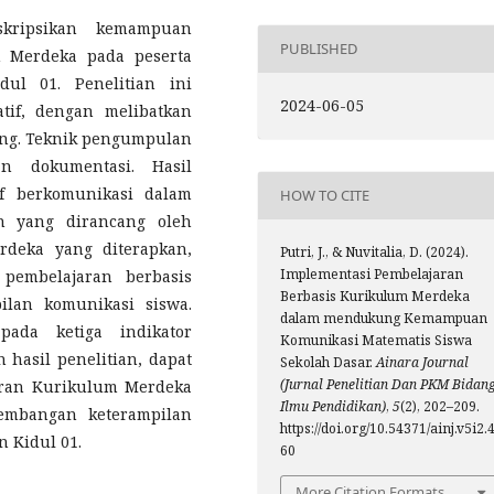
skripsikan kemampuan
PUBLISHED
 Merdeka pada peserta
ul 01. Penelitian ini
2024-06-05
tif, dengan melibatkan
ang. Teknik pengumpulan
an dokumentasi. Hasil
f berkomunikasi dalam
HOW TO CITE
an yang dirancang oleh
rdeka yang diterapkan,
Putri, J., & Nuvitalia, D. (2024).
Implementasi Pembelajaran
 pembelajaran berbasis
Berbasis Kurikulum Merdeka
ilan komunikasi siswa.
dalam mendukung Kemampuan
pada ketiga indikator
Komunikasi Matematis Siswa
hasil penelitian, dapat
Sekolah Dasar.
Ainara Journal
(Jurnal Penelitian Dan PKM Bidan
aran Kurikulum Merdeka
Ilmu Pendidikan)
,
5
(2), 202–209.
embangan keterampilan
https://doi.org/10.54371/ainj.v5i2.
 Kidul 01.
60
More Citation Formats