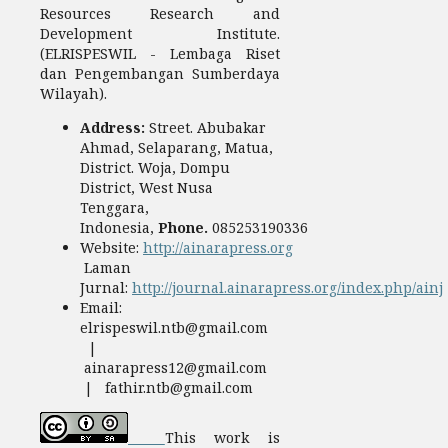
Resources Research and
Development Institute.
(ELRISPESWIL - Lembaga Riset
dan Pengembangan Sumberdaya
Wilayah).
Address:
Street. Abubakar
Ahmad, Selaparang, Matua,
District. Woja, Dompu
District, West Nusa
Tenggara,
Indonesia,
Phone.
085253190336
Website:
http://ainarapress.org
Laman
Jurnal:
http://journal.ainarapress.org/index.php/ainj
Email:
elrispeswil.ntb@gmail.com
|
ainarapress12@gmail.com
| fathir.ntb@gmail.com
This work is