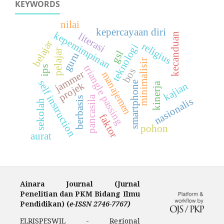
KEYWORDS
nilai
kepercayaan diri
kepemimpinan
literasi
kecanduan
belajar
religius
teknologi
pelajar
gsl
guru
minimalisir
triangle passing
ips
bos
jammer
manajemen
self instruction
smartphone
projek
kajian
kinerja
pancasila
berbasis
nasionalis
sekolah
faktor
pohon
aurat
Ainara Journal (Jurnal
Penelitian dan PKM Bidang Ilmu
Pendidikan) (
e-ISSN 2746-7767)
ELRISPESWIL - Regional