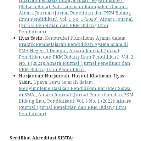
Hijaiyah Berbasis Budaya Lokal “Nggahi Mbojo”
(Bahasa Bima) Pada Lansia di Kabupaten Dompu
,
Ainara Journal (Jurnal Penelitian dan PKM Bidang
Ilmu Pendidikan): Vol. 1 No. 1 (2020): Ainara Journal
(Jurnal Penelitian dan PKM Bidang Ilmu
Pendidikan)
Ilyas Yasin,
Konstruksi Pluralisme Agama dalam
Praktik Pembelajaran Pendidikan Agama Islam di
SMA Negeri 1 Dompu
,
Ainara Journal (Jurnal
Penelitian dan PKM Bidang Ilmu Pendidikan): Vol. 2
No. 1 (2021): Ainara Journal (Jurnal Penelitian dan
PKM Bidang Ilmu Pendidikan)
Nurjannah Nurjannah, Husnul Khatimah, Ilyas
Yasin,
Upaya Guru Sejarah dalam
Mengimplementasikan Pendidikan Karakter Siswa
di SMA
,
Ainara Journal (Jurnal Penelitian dan PKM
Bidang Ilmu Pendidikan): Vol. 3 No. 1 (2022): Ainara
Journal (Jurnal Penelitian dan PKM Bidang Ilmu
Pendidikan)
Sertifikat Akreditasi SINTA: