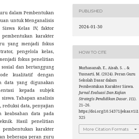
PUBLISHED
 Guru dalam Pembentukan
ujuan untuk Menganalisis
2024-01-30
iswa Kelas IV, faktor
 pembentukan karakter
ru yang menjadi fokus
rator, pengelola kelas,
HOW TO CITE
 menjadi fokus penelitian
li sosial dan bertanggung
Nurhasanah, E., Aisah, S. ., &
Yusnarti, M. (2024). Peran Guru
ode kualitatif dengan
Sekolah Dasar dalam
an data yang digunakan
Pembentukan Karakter Siswa.
entasi kepada subjek
Jurnal Evaluasi Dan Kajian
n siswa. Tahapan analisis
Strategis Pendidikan Dasar
,
1
(1),
21–26.
 reduksi data, penyajian
https://doi.org/10.54371/jekas.v1i1
an keabsahan data pada
325
knik. Hasil penelitian
 pembentukan karakter
More Citation Formats
gan beberapa peran guru