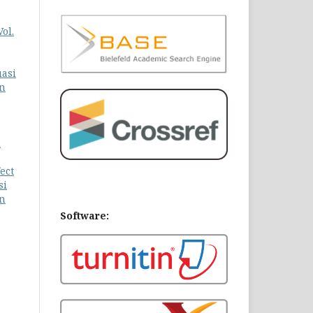
ol.
uasi
an
i
ect
si
an
Software: