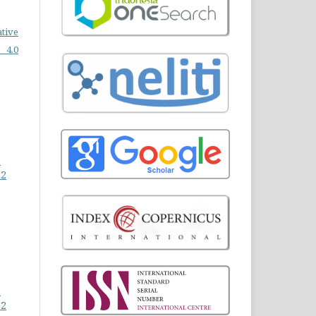
ative
 4.0
n
 2
n
 2