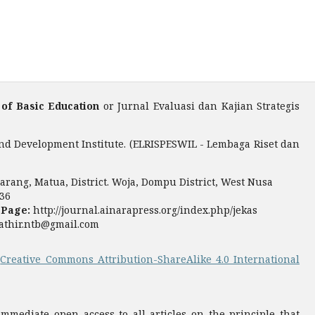
 of Basic Education
or Jurnal Evaluasi dan Kajian Strategis
nd Development Institute. (ELRISPESWIL - Lembaga Riset dan
rang, Matua, District. Woja, Dompu District, West Nusa
36
 Page:
http://journal.ainarapress.org/index.php/jekas
fathir.ntb@gmail.com
a
Creative Commons Attribution-ShareAlike 4.0 International
mediate open access to all articles on the principle that