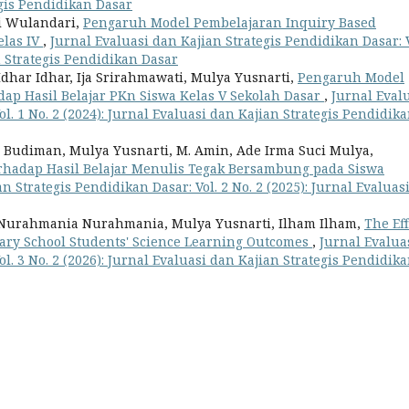
egis Pendidikan Dasar
ri Wulandari,
Pengaruh Model Pembelajaran Inquiry Based
elas IV
,
Jurnal Evaluasi dan Kajian Strategis Pendidikan Dasar: V
n Strategis Pendidikan Dasar
Idhar Idhar, Ija Srirahmawati, Mulya Yusnarti,
Pengaruh Model
dap Hasil Belajar PKn Siswa Kelas V Sekolah Dasar
,
Jurnal Eval
l. 1 No. 2 (2024): Jurnal Evaluasi dan Kajian Strategis Pendidik
 Budiman, Mulya Yusnarti, M. Amin, Ade Irma Suci Mulya,
rhadap Hasil Belajar Menulis Tegak Bersambung pada Siswa
n Strategis Pendidikan Dasar: Vol. 2 No. 2 (2025): Jurnal Evaluas
Nurahmania Nurahmania, Mulya Yusnarti, Ilham Ilham,
The Eff
ary School Students' Science Learning Outcomes
,
Jurnal Evalua
l. 3 No. 2 (2026): Jurnal Evaluasi dan Kajian Strategis Pendidik