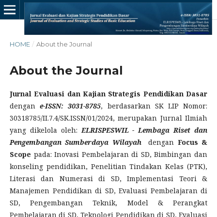
HOME
/
About the Journal
About the Journal
Jurnal Evaluasi dan Kajian Strategis Pendidikan Dasar
dengan
e-ISSN: 3031-8785
, berdasarkan SK LIP Nomor:
30318785/II.7.4/SK.ISSN/01/2024, merupakan Jurnal Ilmiah
yang dikelola oleh:
ELRISPESWIL - Lembaga Riset dan
Pengembangan Sumberdaya Wilayah
dengan
Focus &
Scope
pada: Inovasi Pembelajaran di SD, Bimbingan dan
konseling pendidikan, Penelitian Tindakan Kelas (PTK),
Literasi dan Numerasi di SD, Implementasi Teori &
Manajemen Pendidikan di SD, Evaluasi Pembelajaran di
SD, Pengembangan Teknik, Model & Perangkat
Pembelajaran di SD, Teknologi Pendidikan di SD, Evaluasi