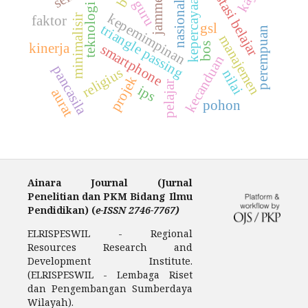
kepercayaan diri
prestasi belajar
nasionalis
jammer
guru
teknologi
kepemimpinan
faktor
minimalisir
gsl
triangle passing
perempuan
manajemen
kinerja
smartphone
bos
kecanduan
pancasila
religius
nilai
projek
pelajar
ips
aurat
pohon
Ainara Journal (Jurnal
Penelitian dan PKM Bidang Ilmu
Pendidikan) (
e-ISSN 2746-7767)
ELRISPESWIL - Regional
Resources Research and
Development Institute.
(ELRISPESWIL - Lembaga Riset
dan Pengembangan Sumberdaya
Wilayah).