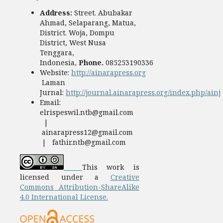
Address:
Street. Abubakar
Ahmad, Selaparang, Matua,
District. Woja, Dompu
District, West Nusa
Tenggara,
Indonesia,
Phone.
085253190336
Website:
http://ainarapress.org
Laman
Jurnal:
http://journal.ainarapress.org/index.php/ainj
Email:
elrispeswil.ntb@gmail.com
|
ainarapress12@gmail.com
| fathir.ntb@gmail.com
This work is
licensed under a
Creative
Commons Attribution-ShareAlike
4.0 International License.