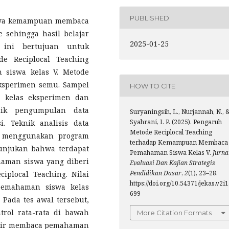
PUBLISHED
ngnya kemampuan membaca
sehingga hasil belajar
2025-01-25
 ini bertujuan untuk
e Reciplocal Teaching
siswa kelas V. Metode
ksperimen semu. Sampel
HOW TO CITE
tu kelas eksperimen dan
nik pengumpulan data
Suryaningsih, L., Nurjannah, N., 
Syahrani, I. P. (2025). Pengaruh
. Teknik analisis data
Metode Reciplocal Teaching
an menggunakan program
terhadap Kemampuan Membaca
nunjukan bahwa terdapat
Pemahaman Siswa Kelas V.
Jurna
man siswa yang diberi
Evaluasi Dan Kajian Strategis
Pendidikan Dasar
,
2
(1), 23–28.
plocal Teaching. Nilai
https://doi.org/10.54371/jekas.v2i1
pemahaman siswa kelas
699
 Pada tes awal tersebut,
trol rata-rata di bawah
More Citation Formats
akhir membaca pemahaman