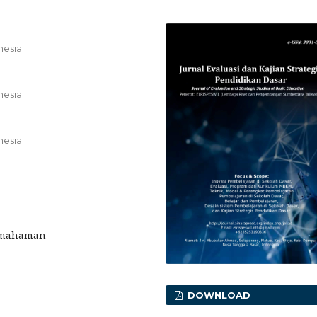
nesia
nesia
nesia
Pemahaman
DOWNLOAD