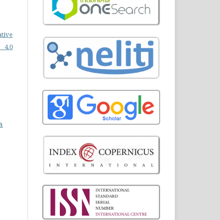
ative
 4.0
a