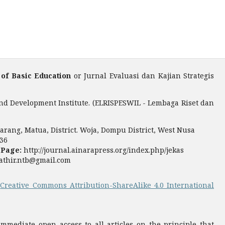
 of Basic Education
or Jurnal Evaluasi dan Kajian Strategis
nd Development Institute. (ELRISPESWIL - Lembaga Riset dan
rang, Matua, District. Woja, Dompu District, West Nusa
36
 Page:
http://journal.ainarapress.org/index.php/jekas
fathir.ntb@gmail.com
a
Creative Commons Attribution-ShareAlike 4.0 International
mediate open access to all articles on the principle that