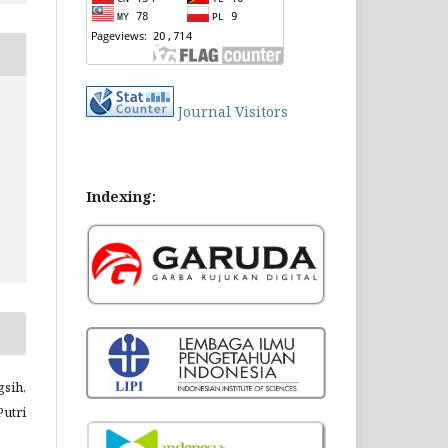
Journal Visitors
Indexing:
gsih,
utri