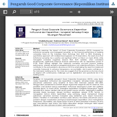
Pengaruh Good Corporate Governance (Kepemilikan Institusional dan Kepemilikan Manajerial) terhadap Kinerja Keuangan Perusahaan