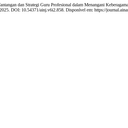
an dan Strategi Guru Profesional dalam Menangani Keberagaman S
, 2025. DOI: 10.54371/ainj.v6i2.858. Disponível em: https://journal.ain