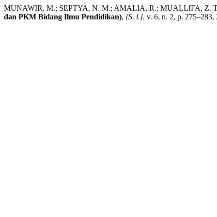
MUNAWIR, M.; SEPTYA, N. M.; AMALIA, R.; MUALLIFA, Z. Tantang
dan PKM Bidang Ilmu Pendidikan)
,
[S. l.]
, v. 6, n. 2, p. 275–283