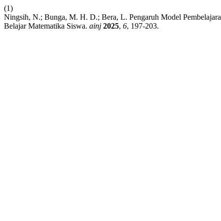
(1)
Ningsih, N.; Bunga, M. H. D.; Bera, L. Pengaruh Model Pembelaja
Belajar Matematika Siswa.
ainj
2025
,
6
, 197-203.