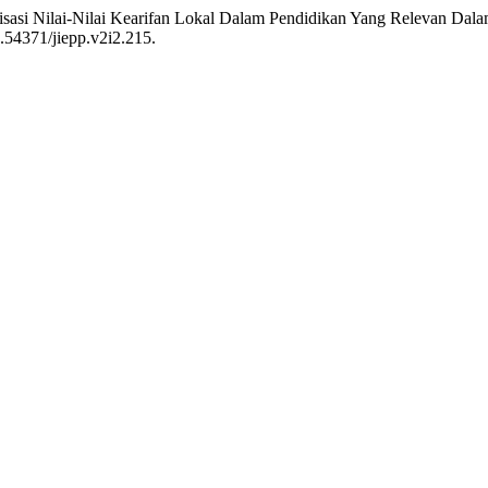
lisasi Nilai-Nilai Kearifan Lokal Dalam Pendidikan Yang Relevan Da
0.54371/jiepp.v2i2.215.