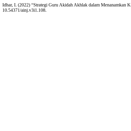
Idhar, I. (2022) “Strategi Guru Akidah Akhlak dalam Menanamkan Ka
10.54371/ainj.v3i1.108.